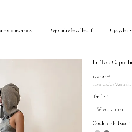
i sommes-nous
Rejoindre le collectif
Upcycler v
Le Top Capuche
Prix
170,00 €
Taxes UK/US/Australia
Taille
*
Sélectionner
Couleur de base
*