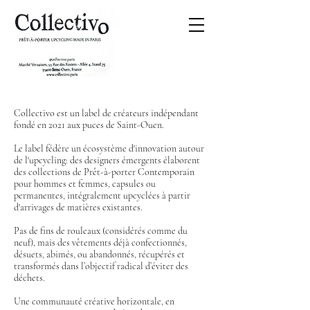
Collectivo est un label de créateurs indépendant
f
ondé en 2021 aux puces de Saint-Ouen.
Le label
fédère un écosystème d'innovation autour
de l'upcycling: des designers émergents élaborent
des
collections de Prêt-à-porter Contemporain
pour hommes et femmes, capsules ou
permanentes,
intégralement upcyclées à partir
d'arrivages de matières existantes.
Pas de fins de rouleaux (considérés comme du
neuf), mais des vêtements déjà confectionnés,
désuets, abimés, ou abandonnés, récupérés et
transformés dans l’objectif radical d’éviter des
déchets.
Une communauté créative horizontale, en