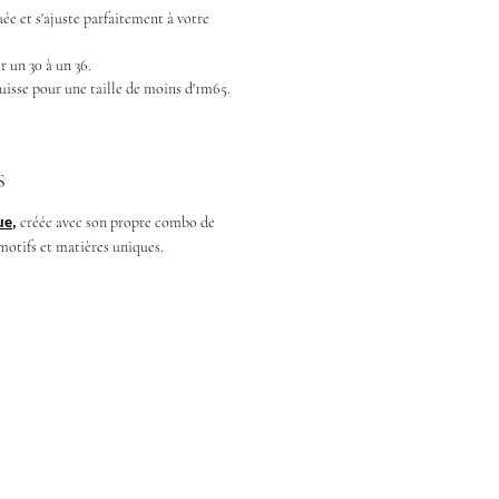
ée et s'ajuste parfaitement à votre
 un 30 à un 36.
uisse pour une taille de moins d'1m65.
S
créée avec son propre combo de
ue,
motifs et matières uniques.