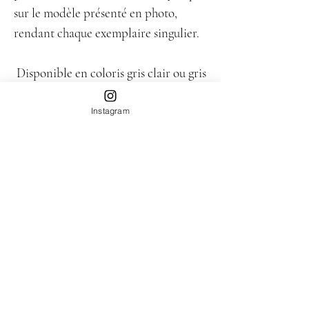
sur le modèle présenté en photo,
rendant chaque exemplaire singulier.
Disponible en coloris gris clair ou gris
foncé.
À associer avec “Le Top Capuche
Instagram
Maille” (nous créons des ensembles).
Composition
Upcyclée en Ile-de-France à partir de vêtements
Disponibilité
en maille de seconde main.
Pré-commande: livraison à partir du 5 mars 2026.
PAIEMENT
Sécurisé via Visa, Mastercard, Paypal