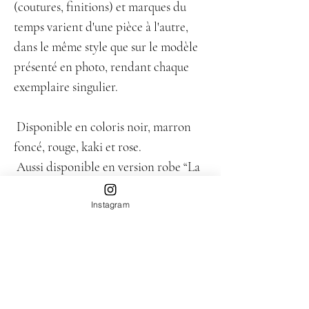
(coutures, finitions) et marques du
temps varient d'une pièce à l'autre,
dans le même style que sur le modèle
présenté en photo, rendant chaque
exemplaire singulier.
Disponible en coloris noir, marron
foncé, rouge, kaki et rose.
Aussi disponible en version robe “La
Robe Mia”.
Instagram
Taille
Nous recommandons une taille S pour celles qui
Composition
mesurent moins de 1m70, et la taille M pour celles
qui mesurent plus.
Upcyclé en Ile-de-France à partir de vestes en cuir