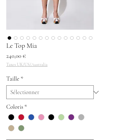
Le Top Mia
Prix
240,00 €
Taxes UK/US/Australia
Taille
*
Coloris
*