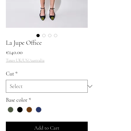
La Jupe Office
Price
€140.00
Taxes UK/US/Australia
Cut
*
Base color
*
Add to Cart