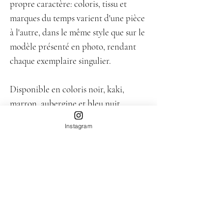
propre caractère: coloris, tissu et
marques du temps varient d'une pièce
à l'autre, dans le même style que sur le
modèle présenté en photo, rendant
chaque exemplaire singulier.
Disponible en coloris noir, kaki,
marron, aubergine et bleu nuit.
L'esprit "oeillets" est aussi disponible
Instagram
en version short “Le Short Oeillets”.
Taille
Nous vérifions la taille avec vous par mail après la
Composition
commande, et nous ajustons la longueur sur
mesure pour vous.
Upcyclée à partir de chemises de seconde-main
Disponibilité